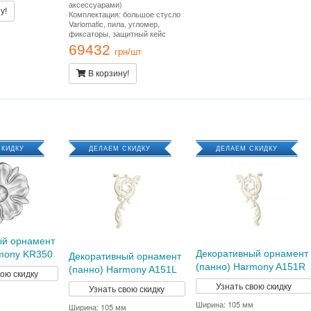
аксессуарами)
у!
Комплектация: большое стусло
Variomatic, пила, угломер,
фиксаторы, защитный кейс
69432
грн/шт
В корзину!
СКИДКУ
ДЕЛАЕМ СКИДКУ
ДЕЛАЕМ СКИДКУ
ый орнамент
Декоративный орнамент
mony KR350
Декоративный орнамент
(панно) Harmony A151R
(панно) Harmony A151L
вою скидку
Узнать свою скидку
Узнать свою скидку
Ширина: 105 мм
Ширина: 105 мм