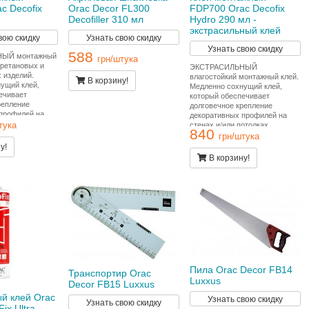
c Decofix
Orac Decor FL300
FDP700 Orac Decofix
Decofiller 310 мл
Hydro 290 мл -
экстрасильный клей
вою скидку
Узнать свою скидку
Узнать свою скидку
588
ЫЙ монтажный
грн/штука
уретановых и
ЭКСТРАСИЛЬНЫЙ
 изделий.
влагостойкий монтажный клей.
В корзину!
ущий клей,
Медленно сохнущий клей,
ечивает
который обеспечивает
репление
долговечное крепление
профилей на
декоративных профилей на
отолках.
стенах и/или потолках.
тука
840
проведения
Подходит для проведения
грн/штука
бот и
внутренних работ и
у!
 пористых
применения на пористых
В корзину!
 Расход тюбика
поверхностях. Применяется во
онных.
влажных помещениях (ванных.
бассейнах, наружных
работах). Расход тюбика на 10-
12 метров погонных.
Пила Orac Decor FB14
Транспортир Orac
Luxxus
Decor FB15 Luxxus
й клей Orac
Узнать свою скидку
Узнать свою скидку
ix Ultra