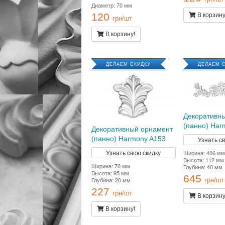
Диаметр: 70 мм
120
В корзину
грн/шт
В корзину!
ДЕЛАЕМ СКИДКУ
ДЕЛАЕМ 
Декоративн
(панно) Har
Декоративный орнамент
(панно) Harmony A153
Узнать с
Узнать свою скидку
Ширина: 406 мм
Высота: 112 мм
Ширина: 70 мм
Глубина: 40 мм
Высота: 95 мм
645
Глубина: 20 мм
грн/шт
227
грн/шт
В корзину
В корзину!