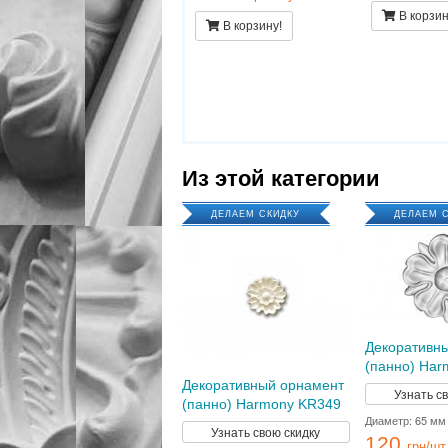
В корзин
В корзину!
Из этой категории
ДЕЛАЕМ СКИДКУ
ДЕЛАЕМ 
Декоративн
(панно) Har
Декоративный орнамент
Узнать с
(панно) Harmony KR349
Диаметр: 65 мм
Узнать свою скидку
120
грн/шт