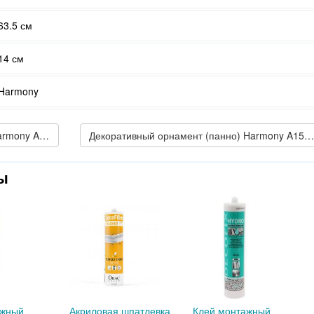
63.5 см
14 см
Harmony
← Декоративный орнамент (панно) Harmony A155
Декоративный орнамент (панно) Harmony A157L →
ы
ажный
Акриловая шпатлевка
Клей монтажный