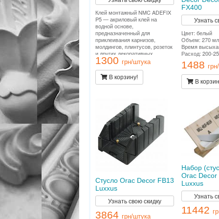
FX400
Клей монтажный NMC ADEFIX
P5 — акриловый клей на
Узнать с
водной основе,
Цвет: белый
предназначенный для
Объем: 270 мл
приклеивания карнизов,
Время высыхан
молдингов, плинтусов, розеток
Расход: 200-25
и других декоративных
1300
элементов из полистирола и
грн/штука
1488
грн
полиуретана на ДВП, ДСП,
гипсокартон, гипсоволокно,
В корзину!
штукатурку, бетон и другие
В корзин
поверхности.
Набор (стус
Orac Decor
Стусло Orac Decor FB13
Luxxus
Luxxus
Узнать с
Узнать свою скидку
11442
г
3864
грн/штука