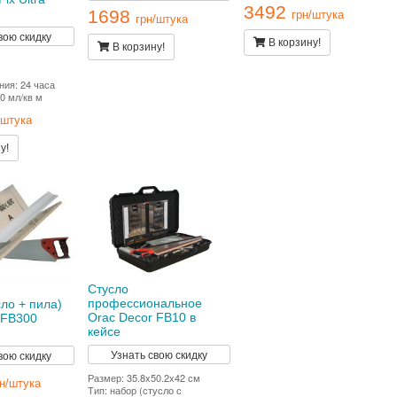
3492
1698
грн/штука
грн/штука
вою скидку
В корзину!
В корзину!
ия: 24 часа
0 мл/кв м
/штука
у!
Стусло
профессиональное
ло + пила)
Orac Decor FB10 в
 FB300
кейсе
Узнать свою скидку
вою скидку
Размер: 35.8x50.2x42 см
рн/штука
Тип: набор (стусло с