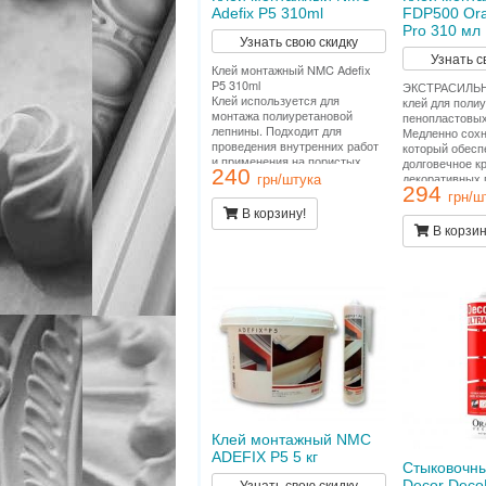
Adefix P5 310ml
FDP500 Ora
Pro 310 мл
Узнать свою скидку
Узнать с
Клей монтажный NMC Adefix
P5 310ml
ЭКСТРАСИЛЬН
Клей используется для
клей для поли
монтажа полиуретановой
пенопластовых
лепнины. Подходит для
Медленно сохн
проведения внутренних работ
который обесп
и применения на пористых
долговечное к
240
поверхностях. Расход тюбика
декоративных 
грн/штука
294
12 метров погонных.
стенах и/или п
грн/ш
Подходит для 
В корзину!
внутренних ра
В корзин
применения на
поверхностях.
12 метров пог
Клей монтажный NMC
ADEFIX P5 5 кг
Стыковочны
Узнать свою скидку
Decor DecoF