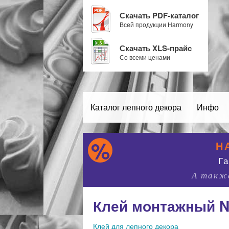
Скачать PDF-каталог
Всей продукции Harmony
Скачать XLS-прайс
Со всеми ценами
Каталог лепного декора
Инфо
Н
Г
А также
Клей монтажный N
Клей для лепного декора