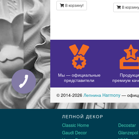
В корзину!
В корзину
Мы — официальные
Продукц
представители
премиум кач
© 2014-2026
Лепнина Harmony
— офици
ЛЕПНОЙ ДЕКОР
Classic Home
Decostar
Gaudi Decor
Glanzepol