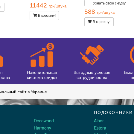
Узнать свою скидку
11442
грн/штука
!
588
грн/штука
В корзину!
В корзину!
ия
Накопительная
Выгодные условия
Быст
ества
система скидок
сотрудничества
п
альный сайт в Украине
ПОДОКОННИКИ
Decowood
Alber
Harmony
Estera