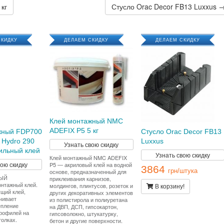
кг
Стусло Orac Decor FB13 Luxxus 
СКИДКУ
ДЕЛАЕМ СКИДКУ
ДЕЛАЕМ СКИДКУ
Клей монтажный NMC
ADEFIX P5 5 кг
жный FDP700
Стусло Orac Decor FB13
 Hydro 290
Luxxus
Узнать свою скидку
сильный клей
Узнать свою скидку
Клей монтажный NMC ADEFIX
вою скидку
P5 — акриловый клей на водной
3864
грн/штука
основе, предназначенный для
ЫЙ
приклеивания карнизов,
онтажный клей.
молдингов, плинтусов, розеток и
В корзину!
щий клей,
других декоративных элементов
чивает
из полистирола и полиуретана
епление
на ДВП, ДСП, гипсокартон,
рофилей на
гипсоволокно, штукатурку,
толках.
бетон и другие поверхности.