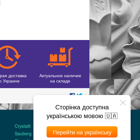
рая доставка
Актуальное наличие
о Украине
на складе
Сторінка доступна
українською мовою 🇺🇦
МАГАЗИНЫ
Crystalit
Двери Omis
Перейти на українську
Sauberg
Stickerwall