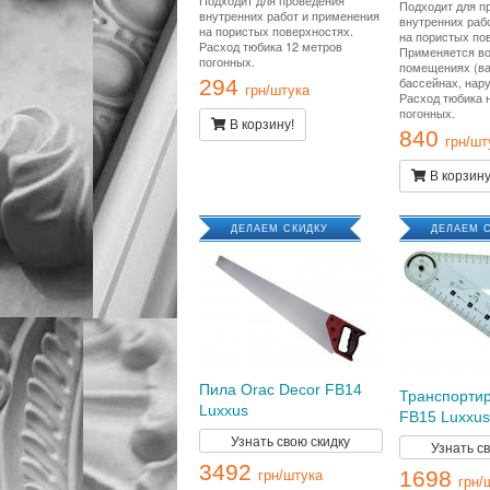
Подходит для п
внутренних работ и применения
внутренних раб
на пористых поверхностях.
на пористых по
Расход тюбика 12 метров
Применяется в
погонных.
помещениях (ва
бассейнах, нар
294
грн/штука
Расход тюбика 
погонных.
В корзину!
840
грн/шт
В корзину
ДЕЛАЕМ СКИДКУ
ДЕЛАЕМ 
Пила Orac Decor FB14
Транспортир
Luxxus
FB15 Luxxus
Узнать свою скидку
Узнать с
3492
1698
грн/штука
грн/