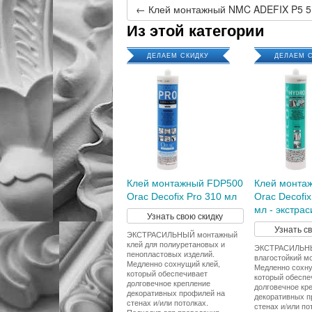
← Клей монтажный NMC ADEFIX P5 5 
Из этой категории
ДЕЛАЕМ СКИДКУ
ДЕЛАЕМ 
Клей монтажный FDP500
Клей монта
Orac Decofix Pro 310 мл
Orac Decofix
мл - экстра
Узнать свою скидку
Узнать с
ЭКСТРАСИЛЬНЫЙ монтажный
клей для полиуретановых и
ЭКСТРАСИЛЬН
пенопластовых изделий.
влагостойкий м
Медленно сохнущий клей,
Медленно сохну
который обеспечивает
который обеспе
долговечное крепление
долговечное кр
декоративных профилей на
декоративных п
стенах и/или потолках.
стенах и/или по
Подходит для проведения