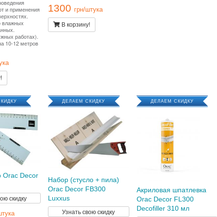
роведения
1300
от и применения
грн/штука
верхностях.
о влажных
В корзину!
нных.
ужных работах).
на 10-12 метров
ука
!
СКИДКУ
ДЕЛАЕМ СКИДКУ
ДЕЛАЕМ СКИДКУ
 Orac Decor
Набор (стусло + пила)
Orac Decor FB300
Акриловая шпатлевка
вою скидку
Luxxus
Orac Decor FL300
Decofiller 310 мл
Узнать свою скидку
штука