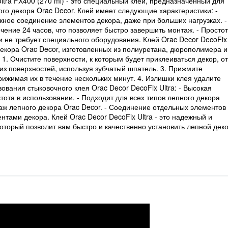
ltra FX400 (270 ml) - это специальный клей, предназначенный для
го декора Orac Decor. Клей имеет следующие характеристики: -
жное соединение элементов декора, даже при больших нагрузках. -
чение 24 часов, что позволяет быстро завершить монтаж. - Просто
 и не требует специального оборудования. Клей Orac Decor DecoFix
 декора Orac Decor, изготовленных из полиуретана, дюрополимера и
. Очистите поверхности, к которым будет приклеиваться декор, от
 из поверхностей, используя зубчатый шпатель. 3. Прижмите
рижимая их в течение нескольких минут. 4. Излишки клея удалите
вания стыковочного клея Orac Decor DecoFix Ultra: - Высокая
тота в использовании. - Подходит для всех типов лепного декора
аж лепного декора Orac Decor. - Соединение отдельных элементов
нтами декора. Клей Orac Decor DecoFix Ultra - это надежный и
оторый позволит вам быстро и качественно установить лепной дек