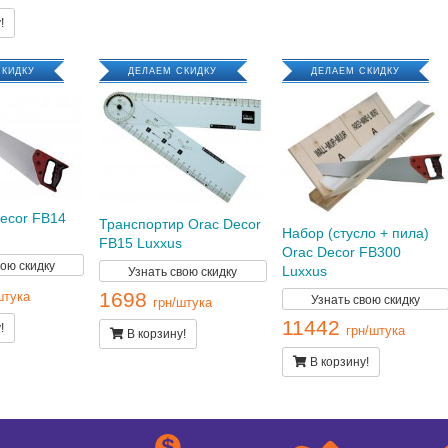
!
СКИДКУ
ДЕЛАЕМ СКИДКУ
ДЕЛАЕМ СКИДКУ
ecor FB14
Транспортир Orac Decor
Набор (стусло + пила)
FB15 Luxxus
Orac Decor FB300
вою скидку
Узнать свою скидку
Luxxus
1698
Узнать свою скидку
штука
грн/штука
11442
!
грн/штука
В корзину!
В корзину!