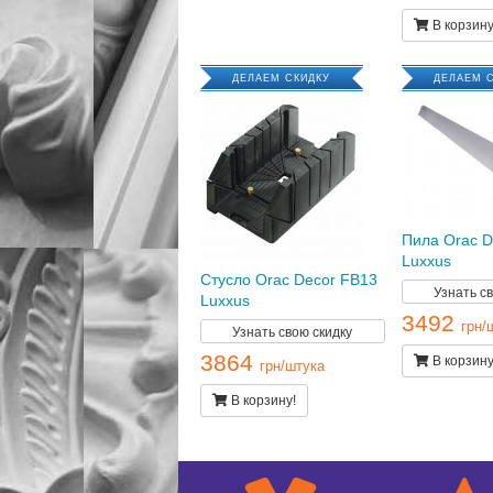
В корзину
ДЕЛАЕМ СКИДКУ
ДЕЛАЕМ 
Пила Orac D
Luxxus
Стусло Orac Decor FB13
Узнать с
Luxxus
3492
грн/
Узнать свою скидку
3864
В корзину
грн/штука
В корзину!