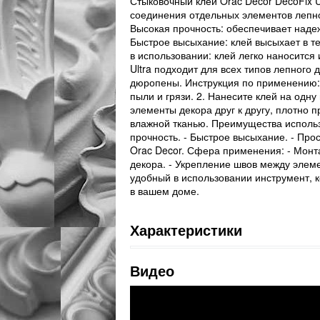
Стыковочный клей Orac Decor DecoFix U
соединения отдельных элементов лепно
Высокая прочность: обеспечивает наде
Быстрое высыхание: клей высыхает в те
в использовании: клей легко наносится
Ultra подходит для всех типов лепного
дюропены. Инструкция по применению: 1
пыли и грязи. 2. Нанесите клей на одну
элементы декора друг к другу, плотно п
влажной тканью. Преимущества использо
прочность. - Быстрое высыхание. - Прос
Orac Decor. Сфера применения: - Монт
декора. - Укрепление швов между элеме
удобный в использовании инструмент, к
в вашем доме.
Характеристики
Видео