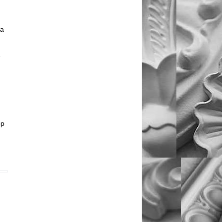
та
ор