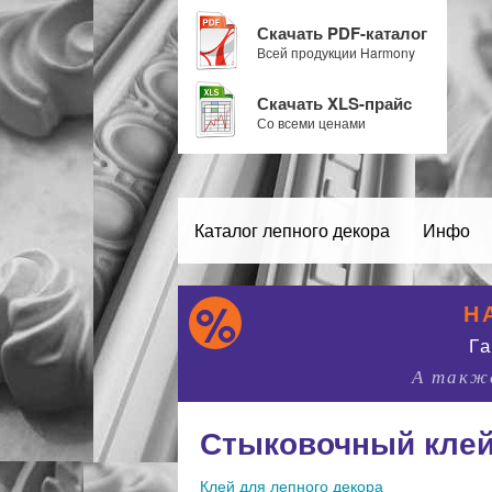
Скачать PDF-каталог
Всей продукции Harmony
Скачать XLS-прайс
Со всеми ценами
Каталог лепного декора
Инфо
Н
Г
А также
Стыковочный клей 
Клей для лепного декора