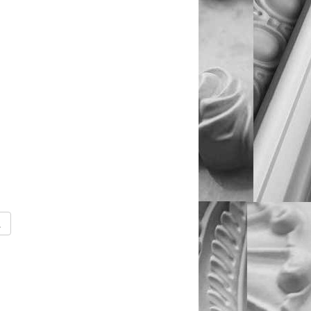
ейсе →