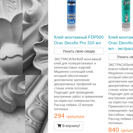
Клей монтажный FDP500
Клей монта
Orac Decofix Pro 310 мл
Orac Decofix
мл - экстра
Узнать свою скидку
Узнать с
ЭКСТРАСИЛЬНЫЙ монтажный
клей для полиуретановых и
ЭКСТРАСИЛЬН
пенопластовых изделий.
влагостойкий м
Медленно сохнущий клей,
Медленно сохну
который обеспечивает
который обеспе
долговечное крепление
долговечное кр
декоративных профилей на
декоративных п
стенах и/или потолках.
стенах и/или по
Подходит для проведения
Подходит для п
внутренних работ и применения
внутренних раб
на пористых поверхностях.
на пористых по
Расход тюбика 12 метров
Применяется в
погонных.
помещениях (ва
бассейнах, нар
294
грн/штука
Расход тюбика 
погонных.
В корзину!
840
грн/шт