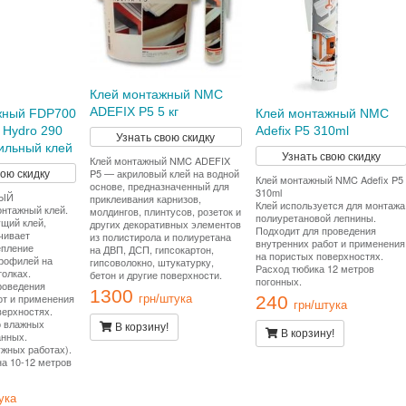
Клей монтажный NMC
ADEFIX P5 5 кг
жный FDP700
Клей монтажный NMC
 Hydro 290
Adefix P5 310ml
Узнать свою скидку
сильный клей
Узнать свою скидку
Клей монтажный NMC ADEFIX
вою скидку
P5 — акриловый клей на водной
Клей монтажный NMC Adefix P5
основе, предназначенный для
310ml
ЫЙ
приклеивания карнизов,
Клей используется для монтажа
онтажный клей.
молдингов, плинтусов, розеток и
полиуретановой лепнины.
щий клей,
других декоративных элементов
Подходит для проведения
чивает
из полистирола и полиуретана
внутренних работ и применения
епление
на ДВП, ДСП, гипсокартон,
на пористых поверхностях.
рофилей на
гипсоволокно, штукатурку,
Расход тюбика 12 метров
толках.
бетон и другие поверхности.
погонных.
роведения
1300
от и применения
240
грн/штука
грн/штука
верхностях.
о влажных
В корзину!
В корзину!
нных.
ужных работах).
на 10-12 метров
ука