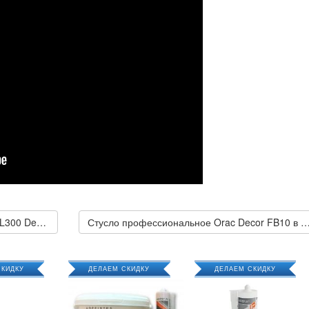
← Акриловая шпатлевка Orac Decor FL300 Decofiller 310 мл
Стусло профессиональное Orac Decor FB10 в к
СКИДКУ
ДЕЛАЕМ СКИДКУ
ДЕЛАЕМ СКИДКУ