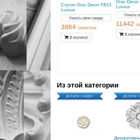
Orac Decor
Стусло Orac Decor FB13
Luxxus
Luxxus
Узнать с
Узнать свою скидку
11442
г
3864
грн/штука
В корзин
В корзину!
Из этой категории
ДЕЛАЕМ СКИДКУ
ДЕЛАЕМ 
Декоративн