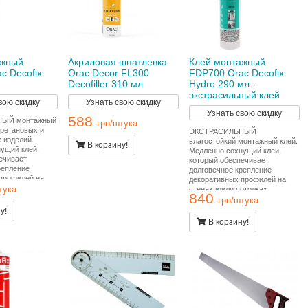
ажный
Акриловая шпатлевка
Клей монтажный
c Decofix
Orac Decor FL300
FDP700 Orac Decofix
Decofiller 310 мл
Hydro 290 мл -
экстрасильный клей
вою скидку
Узнать свою скидку
Узнать свою скидку
588
ЫЙ монтажный
грн/штука
уретановых и
ЭКСТРАСИЛЬНЫЙ
 изделий.
влагостойкий монтажный клей.
В корзину!
ущий клей,
Медленно сохнущий клей,
ечивает
который обеспечивает
репление
долговечное крепление
профилей на
декоративных профилей на
отолках.
стенах и/или потолках.
тука
840
проведения
Подходит для проведения
грн/штука
бот и
внутренних работ и
у!
 пористых
применения на пористых
В корзину!
 Расход тюбика
поверхностях. Применяется во
онных.
влажных помещениях (ванных.
бассейнах, наружных
работах). Расход тюбика на 10-
12 метров погонных.