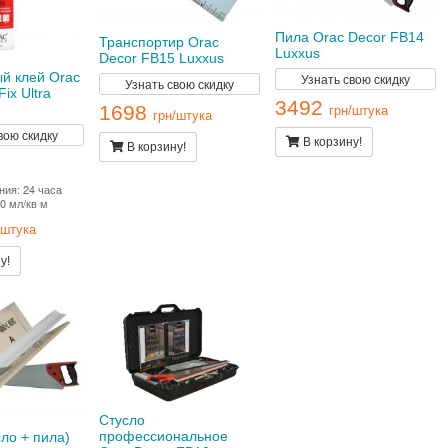
Пила Orac Decor FB14
Транспортир Orac
Luxxus
Decor FB15 Luxxus
й клей Orac
Узнать свою скидку
Узнать свою скидку
ix Ultra
3492
1698
грн/штука
грн/штука
вою скидку
В корзину!
В корзину!
ия: 24 часа
0 мл/кв м
/штука
у!
Стусло
профессиональное
ло + пила)