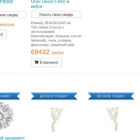
Orac Decor FB10 в
 FB300
кейсе
Узнать свою скидку
вою скидку
Размер: 35.8x50.2x42 см
рн/штука
Тип: набор (стусло с
аксессуарами)
у!
Комплектация: большое стусло
Variomatic, пила, угломер,
фиксаторы, защитный кейс
69432
грн/шт
В корзину!
СКИДКУ
ДЕЛАЕМ СКИДКУ
ДЕЛАЕМ СКИДКУ
ый орнамент