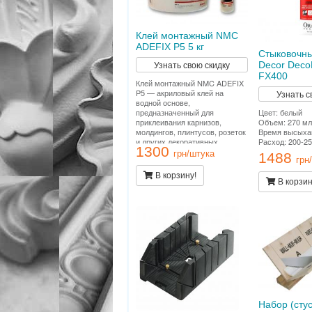
Клей монтажный NMC
ADEFIX P5 5 кг
Стыковочны
Узнать свою скидку
Decor DecoF
FX400
Клей монтажный NMC ADEFIX
P5 — акриловый клей на
Узнать с
водной основе,
Цвет: белый
предназначенный для
Объем: 270 мл
приклеивания карнизов,
Время высыхан
молдингов, плинтусов, розеток
Расход: 200-25
и других декоративных
1300
элементов из полистирола и
грн/штука
1488
грн
полиуретана на ДВП, ДСП,
гипсокартон, гипсоволокно,
В корзину!
штукатурку, бетон и другие
В корзин
поверхности.
Набор (стус