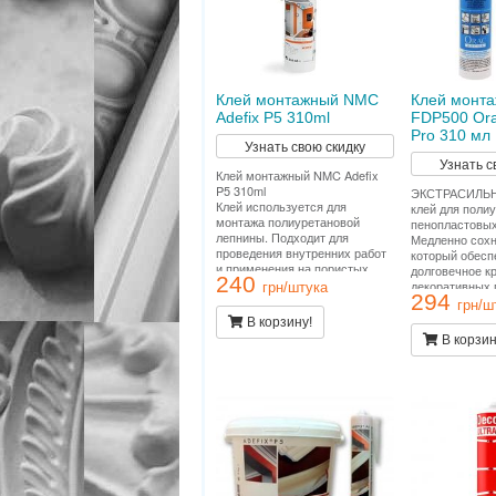
Клей монтажный NMC
Клей монт
Adefix P5 310ml
FDP500 Ora
Pro 310 мл
Узнать свою скидку
Узнать с
Клей монтажный NMC Adefix
P5 310ml
ЭКСТРАСИЛЬН
Клей используется для
клей для поли
монтажа полиуретановой
пенопластовых
лепнины. Подходит для
Медленно сохн
проведения внутренних работ
который обесп
и применения на пористых
долговечное к
240
поверхностях. Расход тюбика
декоративных 
грн/штука
294
12 метров погонных.
стенах и/или п
грн/ш
Подходит для 
В корзину!
внутренних ра
В корзин
применения на
поверхностях.
12 метров пог