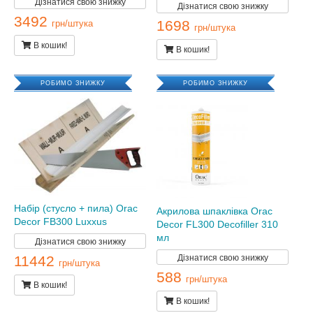
Дізнатися свою знижку
Дізнатися свою знижку
3492
1698
грн/штука
грн/штука
В кошик!
В кошик!
РОБИМО ЗНИЖКУ
РОБИМО ЗНИЖКУ
Набір (стусло + пила) Orac
Акрилова шпаклівка Orac
Decor FB300 Luxxus
Decor FL300 Decofiller 310
мл
Дізнатися свою знижку
Дізнатися свою знижку
11442
грн/штука
588
грн/штука
В кошик!
В кошик!