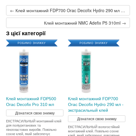
← Клей монтажний FDP700 Orac Decofix Hydro 290 мл - экстрасильный клей
Клей монтажний NMC Adefix P5 310ml →
З цієї категорії
РОБИМО ЗНИЖКУ
РОБИМО ЗНИЖКУ
Клей монтажний FDP500
Клей монтажний FDP700
Orac Decofix Pro 310 мл
Orac Decofix Hydro 290 мл -
экстрасильный клей
Дізнатися свою знижку
Дізнатися свою знижку
ЕКСТРАСИЛЬНЫЙ монтажний клей
для поліуретанових та
ЕКСТРАСИЛЬНЫЙ вологостійкий
пінопластових виробів. Повільно
монтажний клей. Повільно сохне
сохне клей, який забезпечує
клей, який забезпечує довговічне