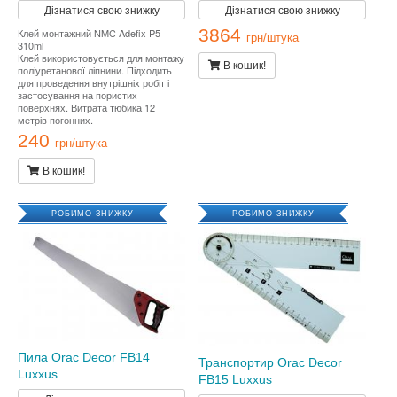
Дізнатися свою знижку
Дізнатися свою знижку
3864
Клей монтажний NMC Adefix P5
грн/штука
310ml
Клей використовується для монтажу
В кошик!
поліуретанової ліпнини. Підходить
для проведення внутрішніх робіт і
застосування на пористих
поверхнях. Витрата тюбика 12
метрів погонних.
240
грн/штука
В кошик!
РОБИМО ЗНИЖКУ
РОБИМО ЗНИЖКУ
Пила Orac Decor FB14
Транспортир Orac Decor
Luxxus
FB15 Luxxus