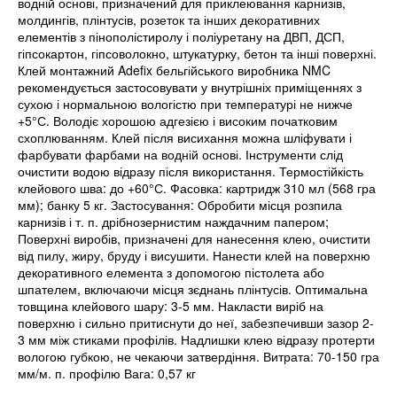
водній основі, призначений для приклеювання карнизів,
молдингів, плінтусів, розеток та інших декоративних
елементів з пінополістиролу і поліуретану на ДВП, ДСП,
гіпсокартон, гіпсоволокно, штукатурку, бетон та інші поверхні.
Клей монтажний Adefix бельгійського виробника NMC
рекомендується застосовувати у внутрішніх приміщеннях з
сухою і нормальною вологістю при температурі не нижче
+5°С. Володіє хорошою адгезією і високим початковим
схоплюванням. Клей після висихання можна шліфувати і
фарбувати фарбами на водній основі. Інструменти слід
очистити водою відразу після використання. Термостійкість
клейового шва: до +60°С. Фасовка: картридж 310 мл (568 гра
мм); банку 5 кг. Застосування: Обробити місця розпила
карнизів і т. п. дрібнозернистим наждачним папером;
Поверхні виробів, призначені для нанесення клею, очистити
від пилу, жиру, бруду і висушити. Нанести клей на поверхню
декоративного елемента з допомогою пістолета або
шпателем, включаючи місця зєднань плінтусів. Оптимальна
товщина клейового шару: 3-5 мм. Накласти виріб на
поверхню і сильно притиснути до неї, забезпечивши зазор 2-
3 мм між стиками профілів. Надлишки клею відразу протерти
вологою губкою, не чекаючи затвердіння. Витрата: 70-150 гра
мм/м. п. профілю Вага: 0,57 кг