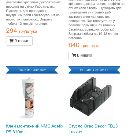
довговічне кріплення декоративних
кріплення декоративних профілів на
профілів на стінах і/або стелях.
стінах і/або стелях. Підходить для
Підходить для проведення
проведення внутрішніх робіт і
внутрішніх робіт і застосування на
застосування на пористих
пористих поверхнях. Витрата
поверхнях. Застосовується у
тюбика 12 метрів погонних.
вологих приміщеннях (ванних.
басейнах, зовнішніх роботах).
294
грн/штука
Витрата тюбика на 10-12 метрів
погонних.
В кошик!
840
грн/штука
В кошик!
РОБИМО ЗНИЖКУ
РОБИМО ЗНИЖКУ
Клей монтажний NMC Adefix
Стусло Orac Decor FB13
P5 310ml
Luxxus