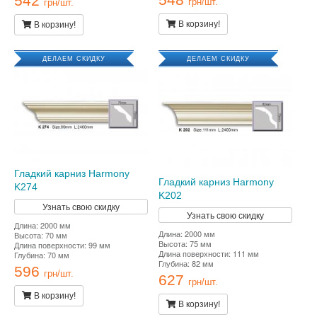
542
грн/шт.
грн/шт.
В корзину!
В корзину!
ДЕЛАЕМ СКИДКУ
ДЕЛАЕМ СКИДКУ
Гладкий карниз Harmony
Гладкий карниз Harmony
K274
K202
Узнать свою скидку
Узнать свою скидку
Длина: 2000 мм
Длина: 2000 мм
Высота: 70 мм
Высота: 75 мм
Длина поверхности: 99 мм
Длина поверхности: 111 мм
Глубина: 70 мм
Глубина: 82 мм
596
грн/шт.
627
грн/шт.
В корзину!
В корзину!