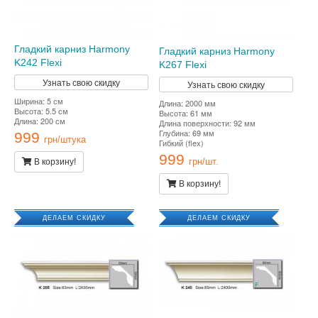
Гладкий карниз Harmony
Гладкий карниз Harmony
K242 Flexi
K267 Flexi
Узнать свою скидку
Узнать свою скидку
Ширина: 5 см
Длина: 2000 мм
Высота: 5.5 см
Высота: 61 мм
Длина: 200 см
Длина поверхности: 92 мм
Глубина: 69 мм
999
грн/штука
Гибкий (flex)
999
В корзину!
грн/шт.
В корзину!
ДЕЛАЕМ СКИДКУ
ДЕЛАЕМ СКИДКУ