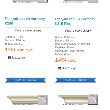
Гладкий карниз Harmony
Гладкий карниз Harmony
K248
K215 Flexi
Узнать свою скидку
Узнать свою скидку
Ширина: 12 см
Длина: 2000 мм
Высота: 15.4 см
Высота: 85 мм
Длина: 200 см
Длина поверхности: 124 мм
Глубина: 90 мм
1486
грн/штука
Материал: Полиуретан
Гибкий (flex)
В корзину!
1494
грн/шт.
В корзину!
ДЕЛАЕМ СКИДКУ
ДЕЛАЕМ СКИДКУ