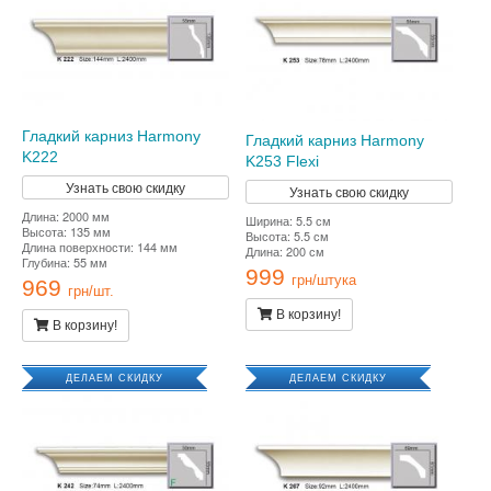
Гладкий карниз Harmony
Гладкий карниз Harmony
K222
K253 Flexi
Узнать свою скидку
Узнать свою скидку
Длина: 2000 мм
Ширина: 5.5 см
Высота: 135 мм
Высота: 5.5 см
Длина поверхности: 144 мм
Длина: 200 см
Глубина: 55 мм
999
грн/штука
969
грн/шт.
В корзину!
В корзину!
ДЕЛАЕМ СКИДКУ
ДЕЛАЕМ СКИДКУ