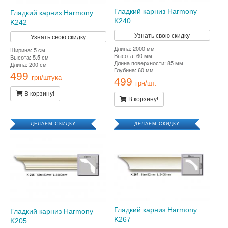
Гладкий карниз Harmony
Гладкий карниз Harmony
K240
K242
Узнать свою скидку
Узнать свою скидку
Длина: 2000 мм
Ширина: 5 см
Высота: 60 мм
Высота: 5.5 см
Длина поверхности: 85 мм
Длина: 200 см
Глубина: 60 мм
499
грн/штука
499
грн/шт.
В корзину!
В корзину!
ДЕЛАЕМ СКИДКУ
ДЕЛАЕМ СКИДКУ
Гладкий карниз Harmony
Гладкий карниз Harmony
K267
K205