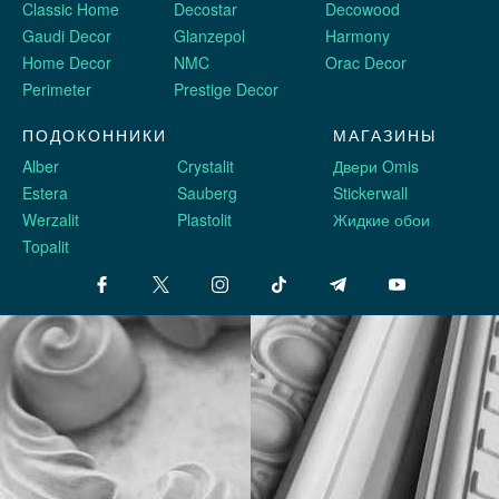
Classic Home
Decostar
Decowood
Gaudi Decor
Glanzepol
Harmony
Home Decor
NMC
Orac Decor
Perimeter
Prestige Decor
ПОДОКОННИКИ
МАГАЗИНЫ
Alber
Crystalit
Двери Omis
Estera
Sauberg
Stickerwall
Werzalit
Plastolit
Жидкие обои
Topalit